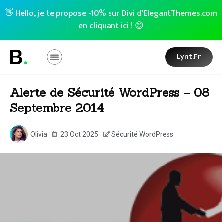
👋 Hello, je te propose -10% sur Divi d'ElegantThemes.com
en
cliquant ici
! 😊
Lynt.fr
Alerte de Sécurité WordPress – 08
Septembre 2014
Olivia
23 Oct 2025
Sécurité WordPress