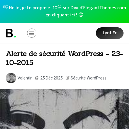
👋 Hello, je te propose -10% sur Divi d'ElegantThemes.com
en
cliquant ici
! 😊
Lynt.fr
Alerte de sécurité WordPress – 23-
10-2015
Valentin
25 Déc 2025
Sécurité WordPress