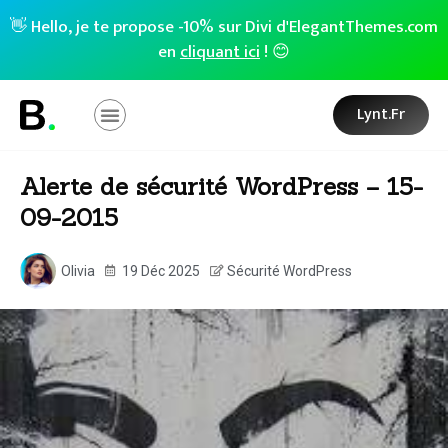
👋 Hello, je te propose -10% sur Divi d'ElegantThemes.com
en
cliquant ici
! 😊
Lynt.fr
Alerte de sécurité WordPress – 15-
09-2015
Olivia
19 Déc 2025
Sécurité WordPress