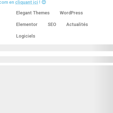
s.com en
cliquant ici
! 😊
Elegant Themes
WordPress
Elementor
SEO
Actualités
Logiciels