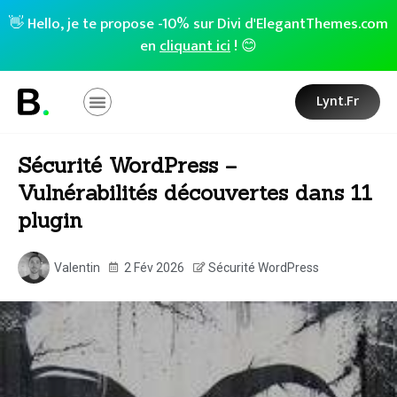
👋 Hello, je te propose -10% sur Divi d'ElegantThemes.com
en
cliquant ici
! 😊
Lynt.fr
Sécurité WordPress –
Vulnérabilités découvertes dans 11
plugin
Valentin
2 Fév 2026
Sécurité WordPress