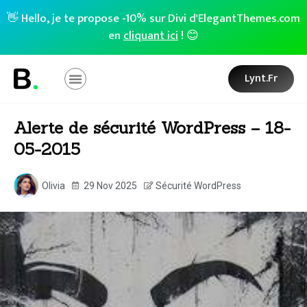
👋 Hello, je te propose -10% sur Divi d'ElegantThemes.com
en
cliquant ici
! 😊
Lynt.fr
Alerte de sécurité WordPress – 18-
05-2015
Olivia
29 Nov 2025
Sécurité WordPress