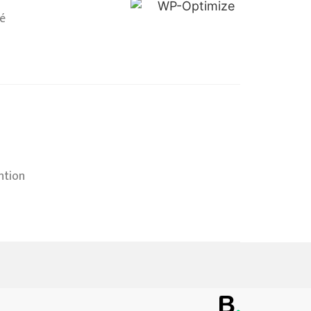
né
ntion