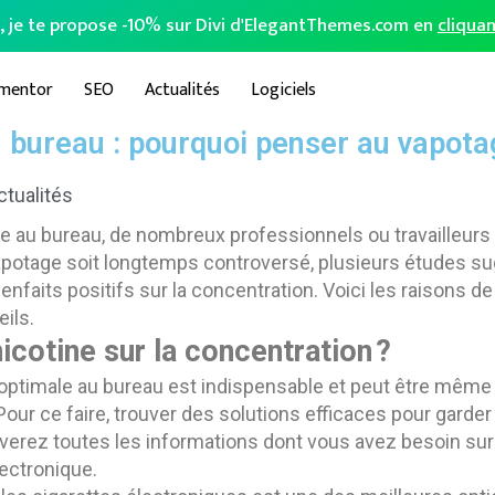
o, je te propose -10% sur Divi d'ElegantThemes.com en
cliquan
ementor
SEO
Actualités
Logiciels
 bureau : pourquoi penser au vapota
ctualités
e au bureau, de nombreux professionnels ou travailleurs
apotage soit longtemps controversé, plusieurs études sug
bienfaits positifs sur la concentration. Voici les raisons
ils.
nicotine sur la concentration ?
 optimale au bureau est indispensable et peut être même 
ur ce faire, trouver des solutions efficaces pour garde
verez toutes les informations dont vous avez besoin sur
lectronique.