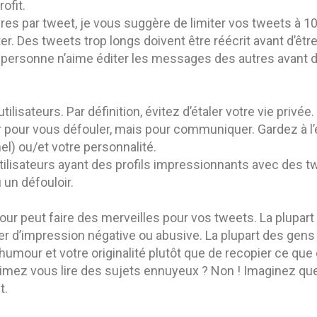
ofit.
ères par tweet, je vous suggère de limiter vos tweets à 10
r. Des tweets trop longs doivent être réécrit avant d’être 
personne n’aime éditer les messages des autres avant d
utilisateurs. Par définition, évitez d’étaler votre vie priv
er pour vous défouler, mais pour communiquer. Gardez à l’e
l) ou/et votre personnalité.
ilisateurs ayant des profils impressionnants avec des twe
un défouloir.
ur peut faire des merveilles pour vos tweets. La plupart
r d’impression négative ou abusive. La plupart des gen
humour et votre originalité plutôt que de recopier ce que d
Aimez vous lire des sujets ennuyeux ? Non ! Imaginez q
t.