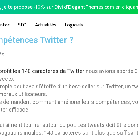
o, je te propose -10% sur Divi d'ElegantThemes.com en
cliquan
ntor
SEO
Actualités
Logiciels
pétences Twitter ?
és
ofit les 140 caractères de Twitter
nous avions abordé 3
tweets.
imple peut avoir l’étoffe d’un best-seller sur Twitter, un 
mbreux utilisateurs.
 se demandent comment améliorer leurs compétences, vo
ter efficace.
 qui aiment tourner autour du pot. Les tweets doit être con
vagations inutiles. 140 caractères sont plus que suffisan