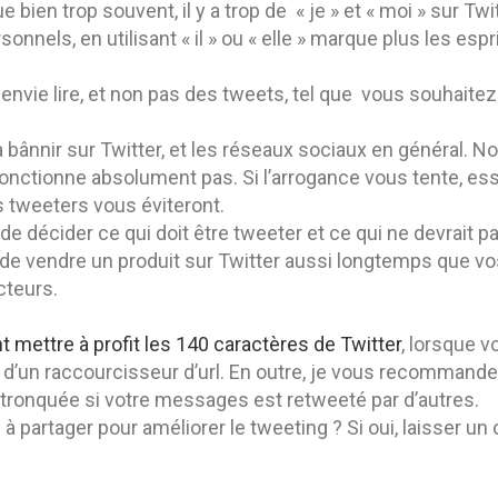
 bien trop souvent, il y a trop de « je » et « moi » sur Tw
nnels, en utilisant « il » ou « elle » marque plus les espri
nvie lire, et non pas des tweets, tel que vous souhaitez 
 bânnir sur Twitter, et les réseaux sociaux en général. 
 fonctionne absolument pas. Si l’arrogance vous tente, e
es tweeters vous éviteront.
 de décider ce qui doit être tweeter et ce qui ne devrait pa
r de vendre un produit sur Twitter aussi longtemps que 
cteurs.
mettre à profit les 140 caractères de Twitter
, lorsque v
e d’un raccourcisseur d’url. En outre, je vous recommand
tre tronquée si votre messages est retweeté par d’autres.
partager pour améliorer le tweeting ? Si oui, laisser un 