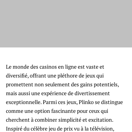
Le monde des casinos en ligne est vaste et
diversifié, offrant une pléthore de jeux qui
promettent non seulement des gains potentiels,
mais aussi une expérience de divertissement
exceptionnelle. Parmi ces jeux, Plinko se distingue
comme une option fascinante pour ceux qui
cherchent à combiner simplicité et excitation.
Inspiré du célèbre jeu de prix vu à la télévision,