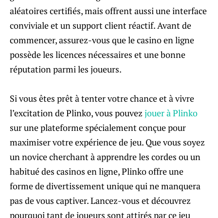
aléatoires certifiés, mais offrent aussi une interface
conviviale et un support client réactif. Avant de
commencer, assurez-vous que le casino en ligne
possède les licences nécessaires et une bonne
réputation parmi les joueurs.
Si vous êtes prêt à tenter votre chance et à vivre
l’excitation de Plinko, vous pouvez
jouer à Plinko
sur une plateforme spécialement conçue pour
maximiser votre expérience de jeu. Que vous soyez
un novice cherchant à apprendre les cordes ou un
habitué des casinos en ligne, Plinko offre une
forme de divertissement unique qui ne manquera
pas de vous captiver. Lancez-vous et découvrez
pourquoi tant de joueurs sont attirés par ce jeu