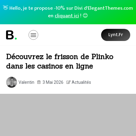
👋 Hello, je te propose -10% sur Divi d'ElegantThemes.com
en
cliquant ici
! 😊
Lynt.fr
Découvrez le frisson de Plinko
dans les casinos en ligne
Valentin
3 Mai 2026
Actualités