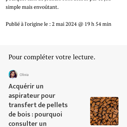
simple mais envoûtant.
Publié à l'origine le :
2 mai 2024 @ 19 h 54 min
Pour compléter votre lecture.
Olivia
Acquérir un
aspirateur pour
transfert de pellets
de bois : pourquoi
consulter un