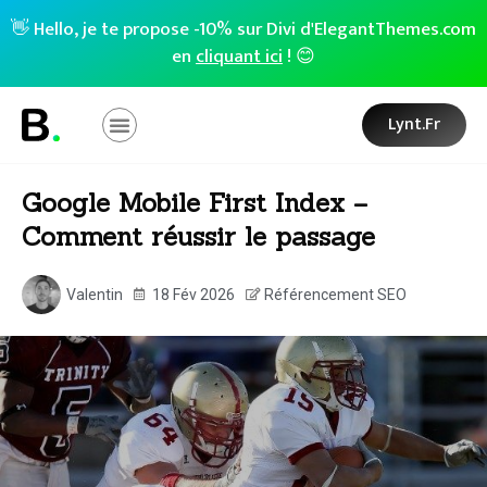
👋 Hello, je te propose -10% sur Divi d'ElegantThemes.com
en
cliquant ici
! 😊
Lynt.fr
Google Mobile First Index –
Comment réussir le passage
Valentin
18 Fév 2026
Référencement SEO