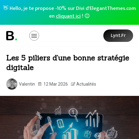
👋 Hello, je te propose -10% sur Divi d'ElegantThemes.com
en
cliquant ici
! 😊
Lynt.fr
Les 5 piliers d’une bonne stratégie
digitale
Valentin
12 Mar 2026
Actualités