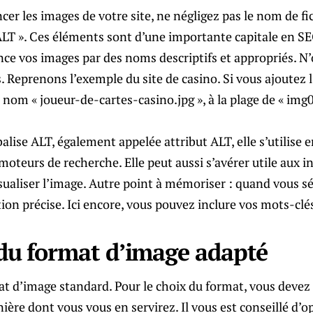
r les images de votre site, ne négligez pas le nom de fi
LT ». Ces éléments sont d’une importante capitale en SEO
e vos images par des noms descriptifs et appropriés. N’
. Reprenons l’exemple du site de casino. Si vous ajoutez 
om « joueur-de-cartes-casino.jpg », à la plage de « img0
alise ALT, également appelée attribut ALT, elle s’utilise e
moteurs de recherche. Elle peut aussi s’avérer utile aux i
visualiser l’image. Autre point à mémoriser : quand vous s
ion précise. Ici encore, vous pouvez inclure vos mots-clé
 du format d’image adapté
mat d’image standard. Pour le choix du format, vous deve
nière dont vous vous en servirez. Il vous est conseillé d’