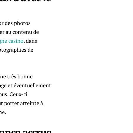
ur des photos
ter au contenu de
igne casino
, dans
hotographies de
 une très bonne
 page et éventuellement
lous. Ceux-ci
ut porter atteinte à
he.
ance accrue