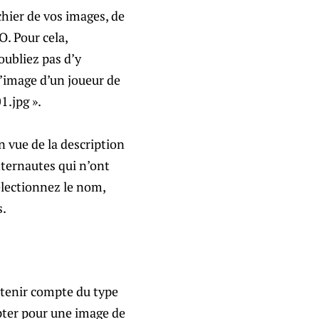
chier de vos images, de
. Pour cela,
oubliez pas d’y
l’image d’un joueur de
1.jpg ».
n vue de la description
nternautes qui n’ont
électionnez le nom,
s.
z tenir compte du type
opter pour une image de