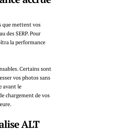
ps que mettent vos
eau des SERP. Pour
oîtra la performance
ensables. Certains sont
resser vos photos sans
e avant le
 de chargement de vos
leure.
alise ALT