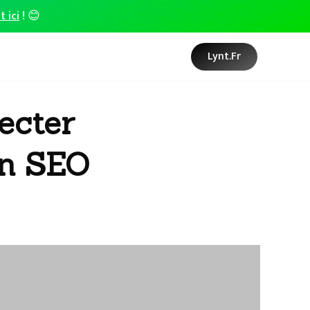
t ici
! 😊
Lynt.fr
ecter
en SEO