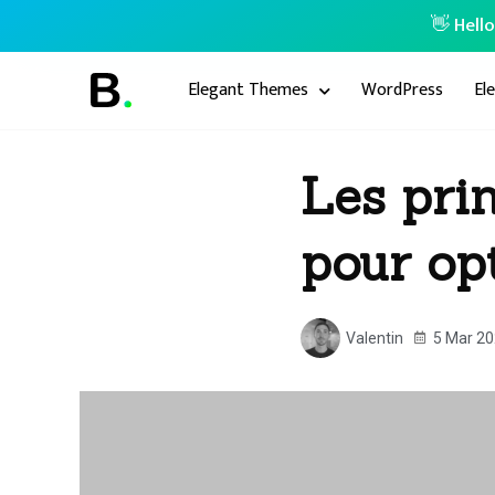
👋 Hell
Elegant Themes
WordPress
El
Les pri
pour op
Valentin
5 Mar 2