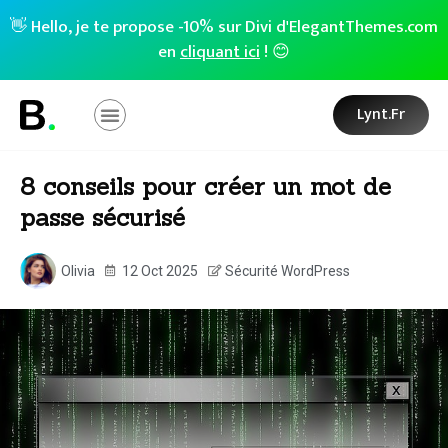
👋 Hello, je te propose -10% sur Divi d'ElegantThemes.com
en
cliquant ici
! 😊
Lynt.fr
8 conseils pour créer un mot de
passe sécurisé
Olivia
12 Oct 2025
Sécurité WordPress