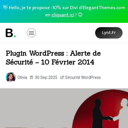
👋 Hello, je te propose -10% sur Divi d'ElegantThemes.com
en
cliquant ici
! 😊
Lynt.fr
Plugin WordPress : Alerte de
Sécurité – 10 Février 2014
Olivia
30 Sep 2025
Sécurité WordPress