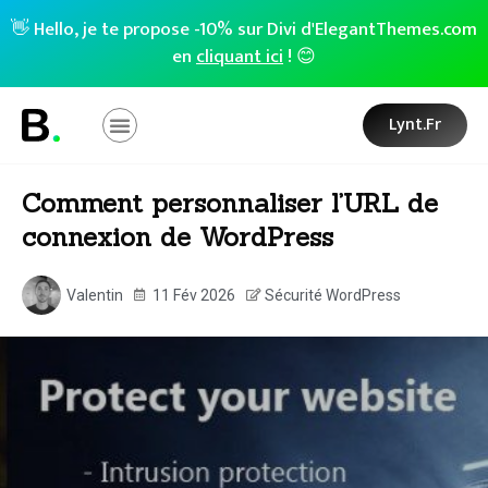
👋 Hello, je te propose -10% sur Divi d'ElegantThemes.com
en
cliquant ici
! 😊
Lynt.fr
Comment personnaliser l’URL de
connexion de WordPress
Valentin
11 Fév 2026
Sécurité WordPress