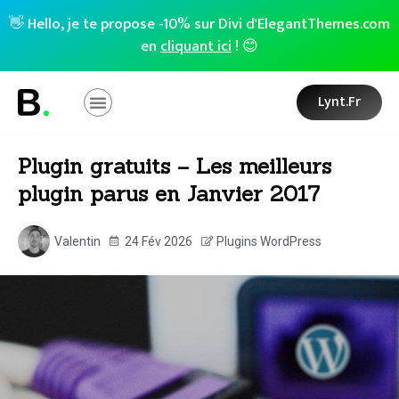
👋 Hello, je te propose -10% sur Divi d'ElegantThemes.com
en
cliquant ici
! 😊
Lynt.fr
Plugin gratuits – Les meilleurs
plugin parus en Janvier 2017
Valentin
24 Fév 2026
Plugins WordPress