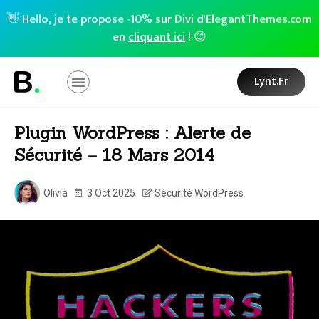
👋 Hello, je te propose -10% sur Divi d'ElegantThemes.com
en
cliquant ici
! 😊
Lynt.fr
Plugin WordPress : Alerte de
Sécurité – 18 Mars 2014
Olivia
3 Oct 2025
Sécurité WordPress