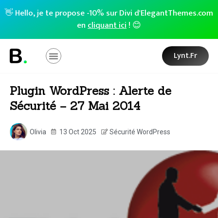
👋 Hello, je te propose -10% sur Divi d'ElegantThemes.com
en
cliquant ici
! 😊
Lynt.fr
Plugin WordPress : Alerte de
Sécurité – 27 Mai 2014
Olivia
13 Oct 2025
Sécurité WordPress