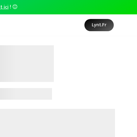
t ici
! 😊
Lynt.fr