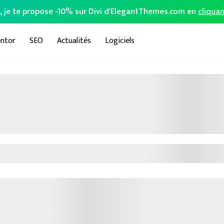
o, je te propose -10% sur Divi d'ElegantThemes.com en
cliquan
ntor
SEO
Actualités
Logiciels