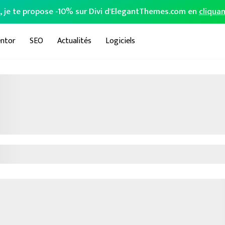
o, je te propose -10% sur Divi d'ElegantThemes.com en
cliquan
ntor
SEO
Actualités
Logiciels