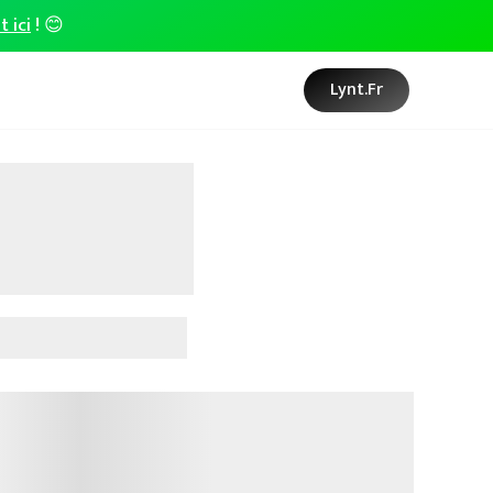
t ici
! 😊
Lynt.fr