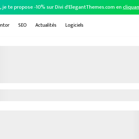
o, je te propose -10% sur Divi d'ElegantThemes.com en
cliquan
ntor
SEO
Actualités
Logiciels