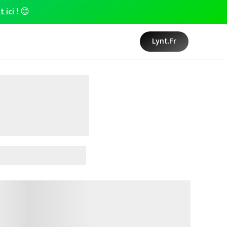
t ici
! 😊
Lynt.fr