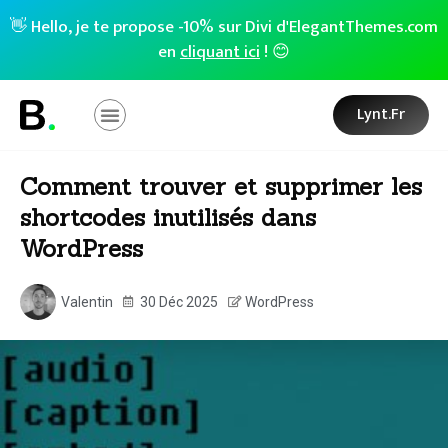
👋 Hello, je te propose -10% sur Divi d'ElegantThemes.com
en
cliquant ici
! 😊
Lynt.fr
Comment trouver et supprimer les
shortcodes inutilisés dans
WordPress
Valentin
30 Déc 2025
WordPress