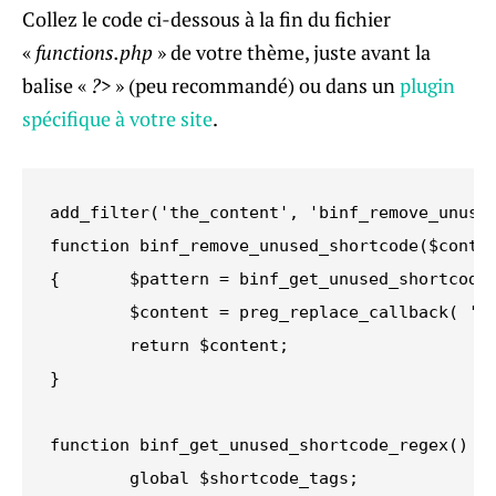
Collez le code ci-dessous à la fin du fichier
«
functions.php
» de votre thème, juste avant la
balise «
?>
» (peu recommandé) ou dans un
plugin
spécifique à votre site
.
add_filter('the_content', 'binf_remove_unused
function binf_remove_unused_shortcode($conten
{	$pattern = binf_get_unused_shortcode_regex();

	$content = preg_replace_callback( '/'. $pattern .'/s', 'strip_shortcode_tag', $content );

	return $content;	

}

function binf_get_unused_shortcode_regex() {

	global $shortcode_tags;
