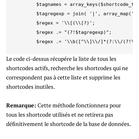
	$tagnames = array_keys($shortcode_tags);

	$tagregexp = join( '|', array_map('preg_quote', $tagnames) );

	$regex = '\\[(\\[?)';

	$regex .= "(?!$tagregexp)";

	$regex .= '\\b([^\\]\\/]*(?:\\/(?!\\
Le code ci-dessus récupére la liste de tous les
shortcodes actifs, recherche les shortcodes qui ne
correspondent pas à cette liste et supprime les
shortcodes inutiles.
Remarque:
Cette méthode fonctionnera pour
tous les shortcode utilisés et ne retirera pas
définitivement le shortcode de la base de données.