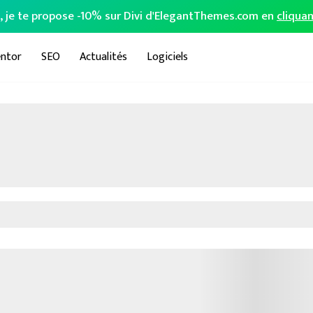
o, je te propose -10% sur Divi d'ElegantThemes.com en
cliquan
ntor
SEO
Actualités
Logiciels