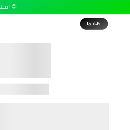
t ici
! 😊
Lynt.fr