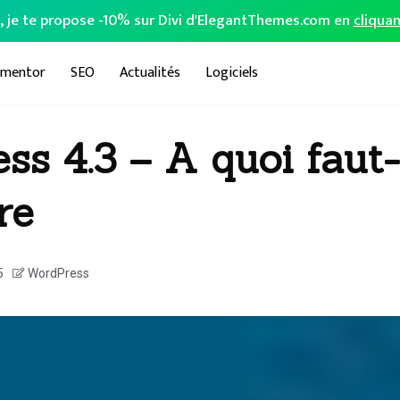
o, je te propose -10% sur Divi d'ElegantThemes.com en
cliquan
ementor
SEO
Actualités
Logiciels
s 4.3 – A quoi faut-
re
5
WordPress