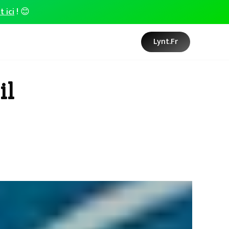
t ici
! 😊
Lynt.fr
il