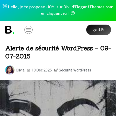
👋 Hello, je te propose -10% sur Divi d'ElegantThemes.com
en
cliquant ici
! 😊
Lynt.fr
Alerte de sécurité WordPress – 09-
07-2015
Olivia
10 Déc 2025
Sécurité WordPress