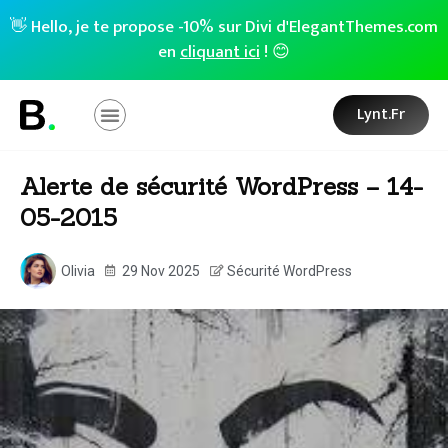
👋 Hello, je te propose -10% sur Divi d'ElegantThemes.com
en
cliquant ici
! 😊
Lynt.fr
Alerte de sécurité WordPress – 14-
05-2015
Olivia
29 Nov 2025
Sécurité WordPress