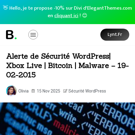
👋 Hello, je te propose -10% sur Divi d'ElegantThemes.com
en
cliquant ici
! 😊
Lynt.fr
Alerte de Sécurité WordPress|
Xbox Live | Bitcoin | Malware – 19-
02-2015
Olivia
15 Nov 2025
Sécurité WordPress