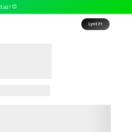
t ici
! 😊
Lynt.fr