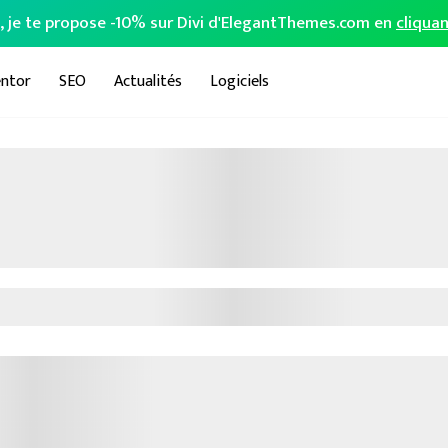
o, je te propose -10% sur Divi d'ElegantThemes.com en
cliquan
ntor
SEO
Actualités
Logiciels