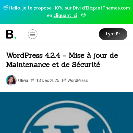
👋 Hello, je te propose -10% sur Divi d'ElegantThemes.com
en
cliquant ici
! 😊
Lynt.fr
WordPress 4.2.4 – Mise à jour de
Maintenance et de Sécurité
Olivia
13 Déc 2025
WordPress