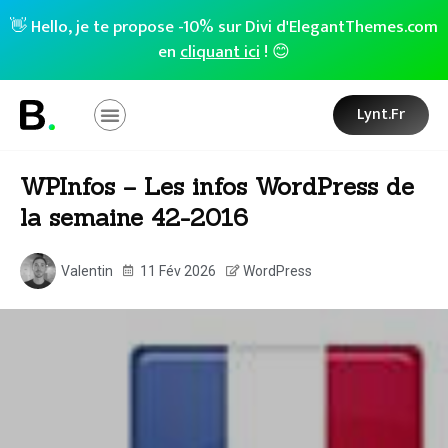
👋 Hello, je te propose -10% sur Divi d'ElegantThemes.com
en
cliquant ici
! 😊
Lynt.fr
WPInfos – Les infos WordPress de
la semaine 42-2016
Valentin
11 Fév 2026
WordPress